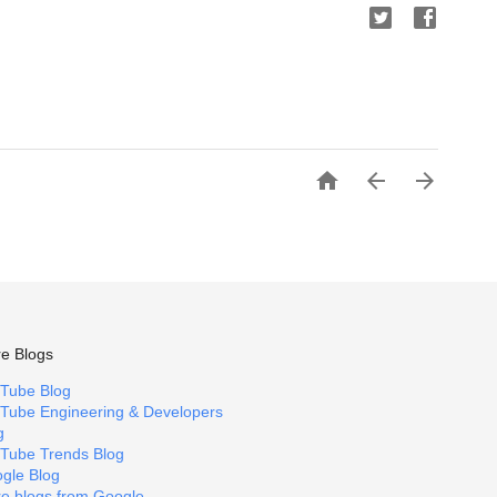



e Blogs
Tube Blog
Tube Engineering & Developers
g
Tube Trends Blog
gle Blog
e blogs from Google