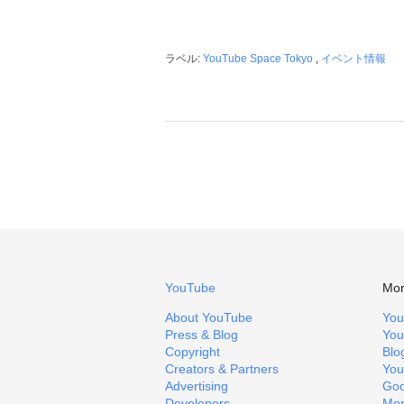
ラベル:
YouTube Space Tokyo
,
イベント情報
YouTube
Mor
About YouTube
You
Press & Blog
You
Copyright
Blo
Creators & Partners
You
Advertising
Goo
Developers
Mor