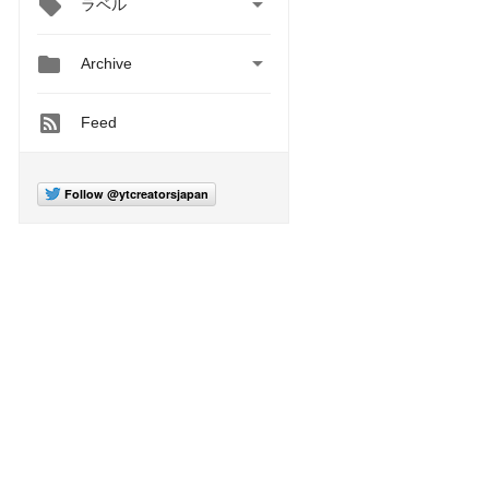

ラベル


Archive
Feed
Follow @ytcreatorsjapan