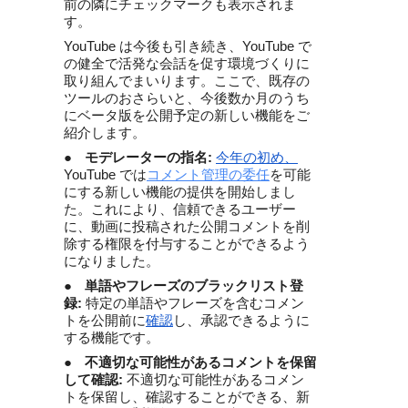
前の隣にチェックマークも表示されま
す。
YouTube は今後も引き続き、YouTube で
の健全で活発な会話を促す環境づくりに
取り組んでまいります。ここで、既存の
ツールのおさらいと、今後数か月のうち
にベータ版を公開予定の新しい機能をご
紹介します。
●
モデレーターの指名:
今年の初め、
YouTube では
コメント管理の委任
を可能
にする新しい機能の提供を開始しまし
た。これにより、信頼できるユーザー
に、動画に投稿された公開コメントを削
除する権限を付与することができるよう
になりました。
●
単語やフレーズのブラックリスト登
録: 
特定の単語やフレーズを含むコメン
トを公開前に
確認
し、承認できるように
する機能です。
●
不適切な可能性があるコメントを保留
して確認: 
不適切な可能性があるコメン
トを保留し、確認することができる、新