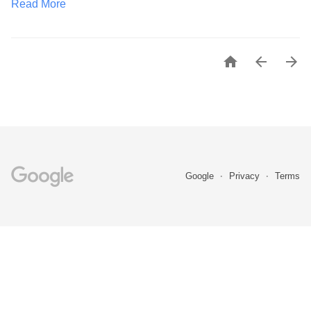
Read More



Google
Privacy
Terms