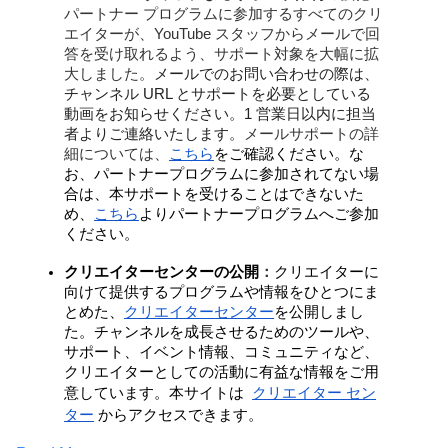
パートナー プログラムに参加するすべてのクリ
エイターが、YouTube スタッフからメールで回
答を受け取れるよう、サポート対象を大幅に拡
大しました。
メールでのお問い合わせの際は、
チャンネル URL とサポートを必要としている
動画をお知らせください。1 営業日以内に担当
者よりご連絡いたします。
メールサポートの詳
細については、
こちら
をご確認ください。な
お、パートナープログラムに参加されてない場
合は、本サポートを受けることはできないた
め、
こちら
よりパートナープログラムへご参加
ください。
クリエイターセンターの公開
：
クリエイターに
向けて提供するプログラムや情報をひとつにま
とめた、
クリエイターセンター
を公開しまし
た。
チャンネルを成長させるためのツールや、
サポート、イベント情報、コミュニティなど、
クリエイターとしての活動に有益な情報をご用
意しています。本サイトは 
クリエイター セン
ター
からアクセスできます。